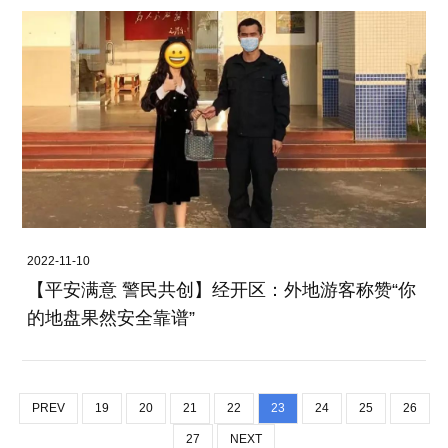
2022-11-10
【平安满意 警民共创】经开区：外地游客称赞“你
的地盘果然安全靠谱”
PREV
19
20
21
22
23
24
25
26
27
NEXT