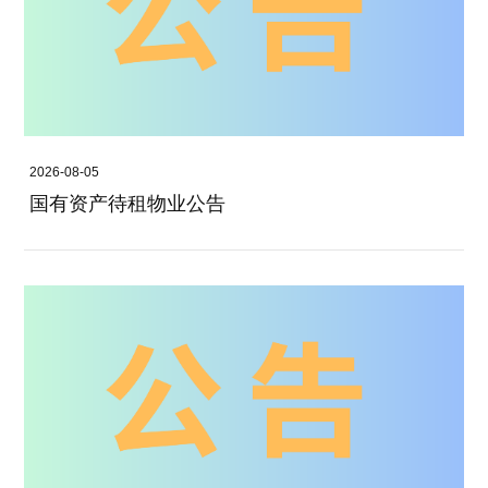
2026-08-05
国有资产待租物业公告