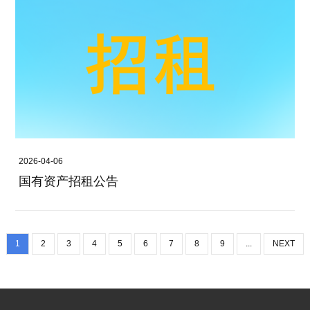
2026-04-06
国有资产招租公告
1
2
3
4
5
6
7
8
9
...
NEXT