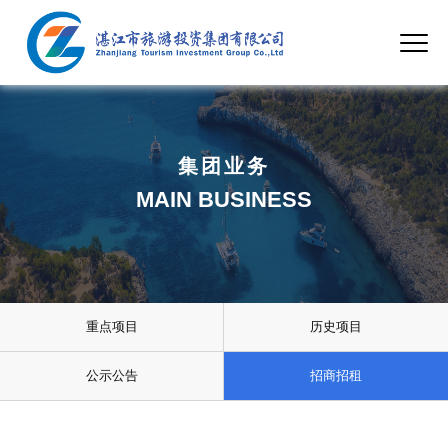
集团业务
MAIN BUSINESS
重点项目
历史项目
公示公告
招商招租