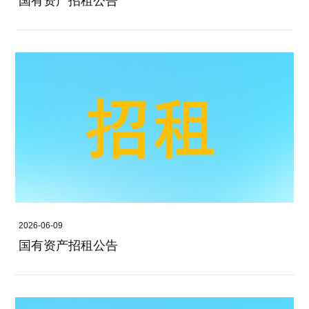
国有资产招租公告
2026-06-09
国有资产招租公告