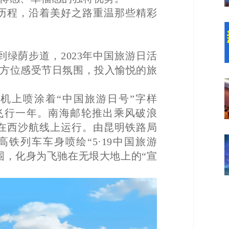
展历程，沿着美好之路重温那些精彩
绿荫步道，2023年中国旅游日活
方位感受节日氛围，投入愉悦的旅
客机上喷涂着“中国旅游日号”字样
续飞行一年。南海邮轮推出乘风破浪
航次在西沙航线上运行。由昆明铁路局
高铁列车车身喷绘“5·19中国旅游
围，化身为飞驰在无垠大地上的“宣