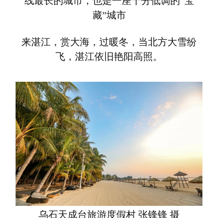
线最长的城市，也是一座十分低调的“宝
藏”城市
来湛江，赏大海，过暖冬，
当北方大雪纷
飞，湛江依旧艳阳高照。
乌石天成台旅游度假村 张锋锋 摄