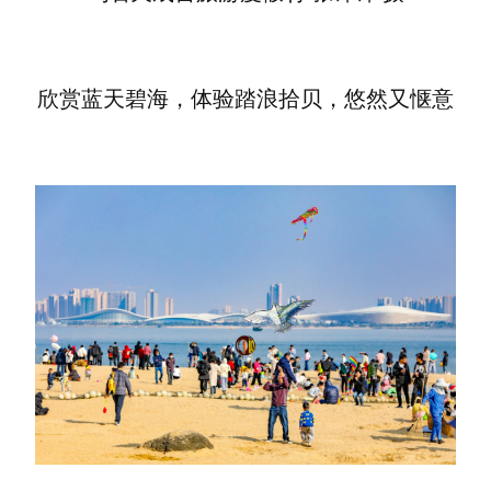
欣赏蓝天碧海，体验踏浪拾贝，悠然又惬意