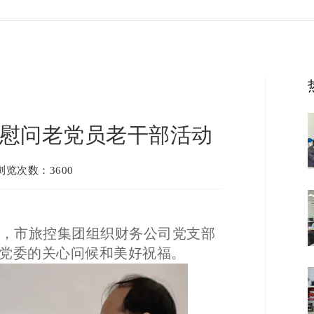
慰问老党员老干部活动
 浏览次数：3600
8日，市旅控集团组织财务公司党支部
党委的关心问候和美好祝福。