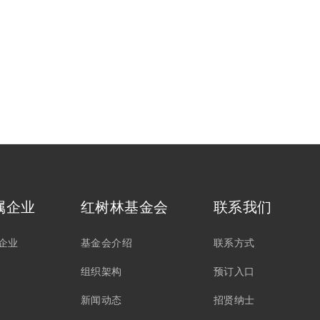
属企业
红树林基金会
联系我们
企业
基金会介绍
联系方式
组织架构
预订入口
新闻动态
招贤纳士