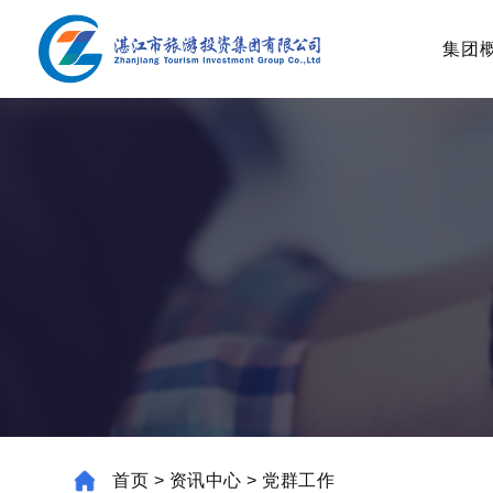
集团
首页
>
资讯中心
>
党群工作