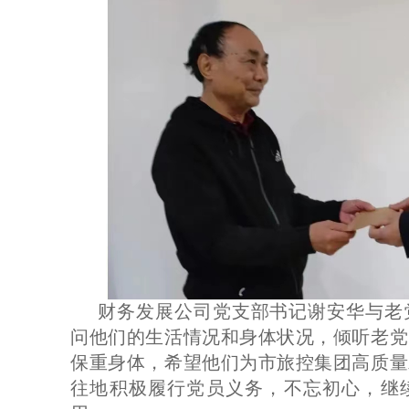
财务发展公司党支部书记谢安华与老
问他们的生活情况和身体状况，倾听老党
保重身体，希望他们为市旅控集团高质量
往地积极履行党员义务，不忘初心，继