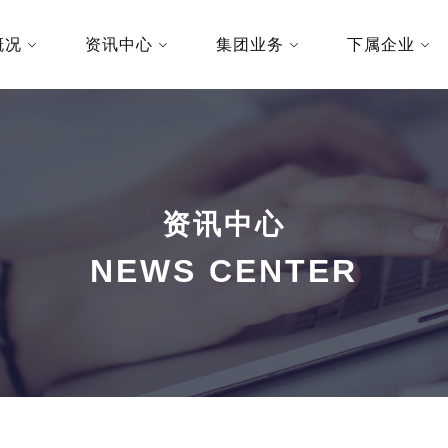
概况
资讯中心
集团业务
下属企业
资讯中心
NEWS CENTER